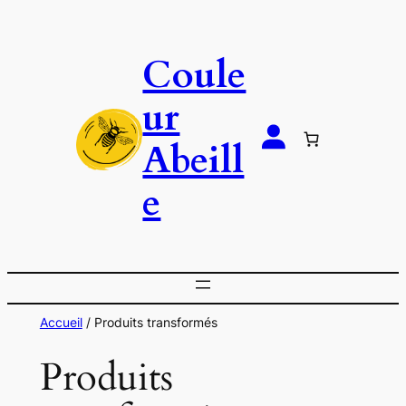
Aller
au
Coule
contenu
ur
Abeill
e
Accueil
/ Produits transformés
Produits